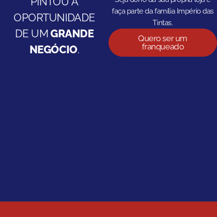
PINTOU A
faça parte da família Império das
OPORTUNIDADE
Tintas.
DE UM
GRANDE
Quero ser um
franqueado
NEGÓCIO
.