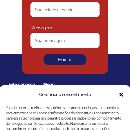
Mensagem
Enviar
Fale conosco
Menu
Política de privacidade
(34) 3254-2000
Gerenciar o consentimento
Home
e de cookies
Sobre Nós
Para fornecer as melhores experiências, usamos tecnologias como cookies
Termos e condições
para armazenar e/ou acessar informações do dispositivo. O consentimento
Nossas Unidades
para essas tecnologias nos permitirá processar dados como comportamento
de navegação ou IDs exclusivos neste site. Não consentir ou retirar o
Loja Virtual
© 2024 Império das
consentimento pode afetar negativamente certos recursos e funções.